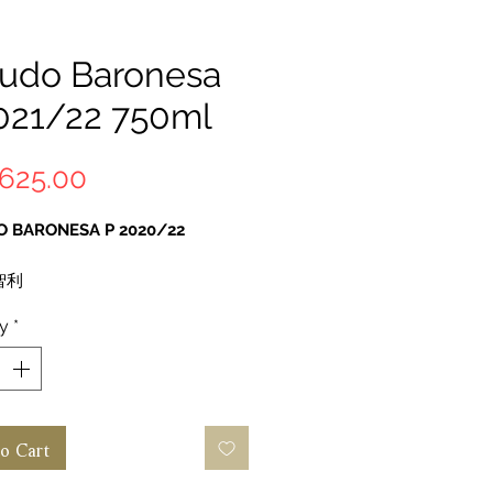
udo Baronesa
021/22 750ml
Price
625.00
 BARONESA P 2020/22
智利
ipo Valley
ty
*
霞珠 (Cabernet Sauvignon)、
ère、Petit Verdot、Cabernet
Syrah
紅葡萄酒
50ml
o Cart
事
：