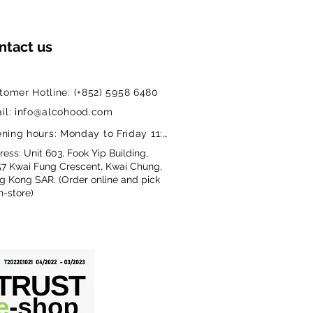
braised beef, Cantonese braised
amb hotpot, and aged cheeses.
ntact us
uckling 97 pts — One of Chile’s
-rated premium wines!
tomer Hotline: (+852) 5958 6480
il: info@alcohood.com
ning hours: Monday to Friday 11:00-18:00
ess: Unit 603, Fook Yip Building,
57 Kwai Fung Crescent, Kwai Chung,
g Kong SAR. (Order online and pick
n-store)