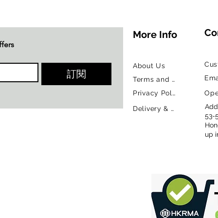
chops, 
pork, l
Co
More Info
Rating
:
ffers
James S
highest
Cus
About Us
訂閱
Ema
Terms and Conditions
Privacy Policy
Ope
Addr
Delivery & Return Policy
53-
Hon
up i