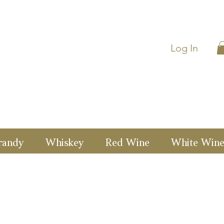
Log In
randy
Whiskey
Red Wine
White Win