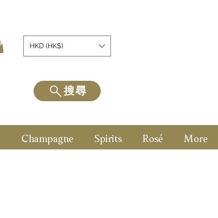
HKD (HK$)
搜尋
e
Champagne
Spirits
Rosé
More