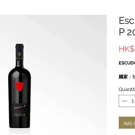
Esc
P 2
HK$
ESCUDO
國家
：
地區
：Ma
Quanti
葡萄
：赤
Carmén
Franc、
酒類
：
容量
：7
Add t
品牌故