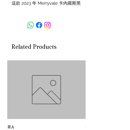
這款 2023 年 Merryvale 卡內羅斯黑
皮諾紅酒，取材自納帕谷備受推崇的
Carneros 產區優質葡萄園，是
Merryvale 優雅細緻風格的完美體
現。
Carneros 涼爽的海洋性氣候為黑皮
Related Products
諾的種植提供了理想環境，孕育出風
味集中、天然酸度佳的優質果實。
Merryvale 的釀酒團隊以極高的細心
程度處理這款敏感的葡萄品種，整體
採用法國橡木桶發酵與熟成，以提升
其固有的複雜性。
香氣上，2023 年份展現熟成紅色莓
果、乾燥花卉與細緻香料的迷人氣
息。酒體柔滑優雅，口感中有活潑的
櫻桃、覆盆子與石榴風味，並伴隨烘
焙香料、森林氣息與淡淡烤橡木的層
茶A
Chateau Pichon Baron 
次感。餘韻悠長且帶有清爽礦物感，