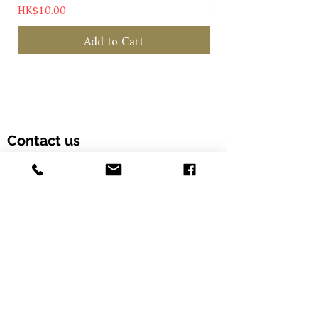
Price
Price
HK$10.00
HK$1,180.00
令人回味無窮。
Add to Cart
這款黑皮諾充分展現了 Merryvale
對釀造頂尖葡萄酒的堅持，並精準捕
捉納帕多樣微氣候的特色。適合立即
享用，也可窖藏 5 至 7 年，讓風味
進一步整合與深化。
Contact us
葡萄品種：
黑皮諾（Pinot
Noir）
Customer Hotline: (+852) 5958 6480
產區：
納帕谷（Napa Valley）–
卡內羅斯（Carneros）
酒款類型：
紅酒
Email: info@alcohood.com
酒精濃度：
13.5%
容量：
750 毫升
Opening hours: Monday to Friday 11:00-18:00
Address: Unit 603, Fook Yip Building, 53-
57 Kwai Fung Crescent, Kwai Chung,
Hong Kong SAR. (Order online and pick